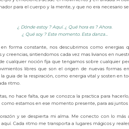
ador para el cuerpo y la mente, y que no era necesario se
¿
Dónde estoy ? Aquí. ¿ Qué hora es ? Ahora.
¿ Qué soy ? Este momento. Esta danza...
 en forma constante, nos descubrimos como energias q
 y creencias, sintiendomos cada vez mas livianos en nues
de cualquier noción fija que tengamos sobre cualquier pers
vimientos libres que son el origen de nuevas formas en 
 la guia de la respiración, como energia vital y sosten en t
ada ritmo.
tas, no hace falta, que se conozca la practica para hacerlo,
re como estamos en ese momento presente, para asi juntos s
razón y se despierta mi alma. Me conecto con lo más anc
 aquí. Cada ritmo me transporta a lugares mágicos y real