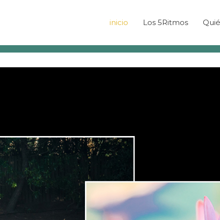
inicio
Los 5Ritmos
Quié