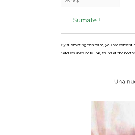
C
o
n
s
By submitting this form, you are consentin
t
SafeUnsubscribe® link, found at the botto
a
n
t
C
Una nue
o
n
t
a
c
t