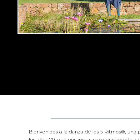
Bienvenidos a la danza de los 5 Ritmos®, una 
los años 70, que nos invita a explorar mente, 