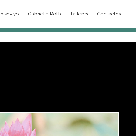
n soy yo
Gabrielle Roth
Talleres
Contactos